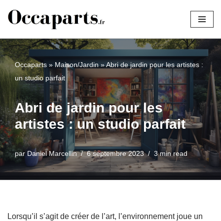
Aller
au
contenu
Occaparts
»
Maison/Jardin
»
Abri de jardin pour les artistes :
un studio parfait
Abri de jardin pour les
artistes : un studio parfait
par
Daniel Marcellin
6 septembre 2023
3 min read
Lorsqu’il s’agit de créer de l’art, l’environnement joue un