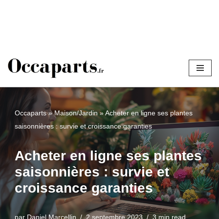
Aller
au
contenu
Occaparts
»
Maison/Jardin
»
Acheter en ligne ses plantes
saisonnières : survie et croissance garanties
Acheter en ligne ses plantes
saisonnières : survie et
croissance garanties
par
Daniel Marcellin
2 septembre 2023
3 min read