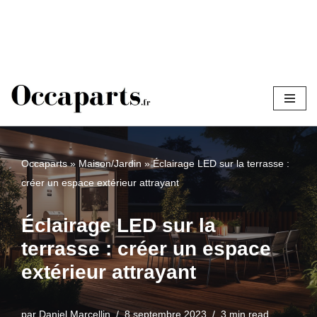
Aller
au
contenu
Occaparts
»
Maison/Jardin
»
Éclairage LED sur la terrasse :
créer un espace extérieur attrayant
Éclairage LED sur la
terrasse : créer un espace
extérieur attrayant
par
Daniel Marcellin
8 septembre 2023
3 min read