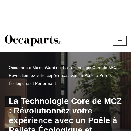
Aller
au
contenu
Occaparts
»
Maison/Jardin
»
La Technologie Core de MCZ :
Révolutionnez votre expérience avec un Poêle à Pellets
Écologique et Performant
La Technologie Core de MCZ
: Révolutionnez votre
expérience avec un Poêle à
Pellets Écologique et