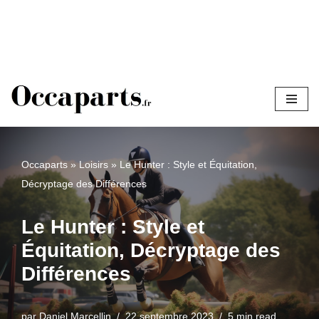
Aller
au
contenu
Occaparts
»
Loisirs
»
Le Hunter : Style et Équitation,
Décryptage des Différences
Le Hunter : Style et
Équitation, Décryptage des
Différences
par
Daniel Marcellin
22 septembre 2023
5 min read