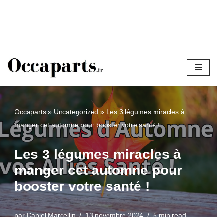
Aller
au
contenu
Occaparts
»
Uncategorized
»
Les 3 légumes miracles à
manger cet automne pour booster votre santé !
Les 3 légumes miracles à
manger cet automne pour
booster votre santé !
par
Daniel Marcellin
13 novembre 2024
5 min read