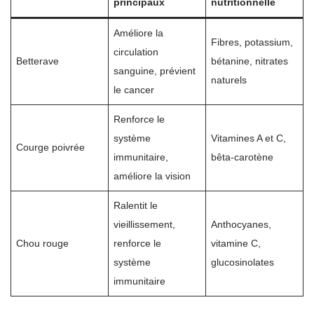
principaux
nutritionnelle
Améliore la
Fibres, potassium,
circulation
Betterave
bétanine, nitrates
sanguine, prévient
naturels
le cancer
Renforce le
système
Vitamines A et C,
Courge poivrée
immunitaire,
bêta-carotène
améliore la vision
Ralentit le
vieillissement,
Anthocyanes,
Chou rouge
renforce le
vitamine C,
système
glucosinolates
immunitaire