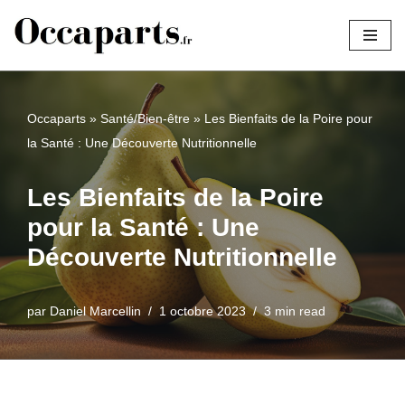
Aller
au
contenu
Occaparts
»
Santé/Bien-être
»
Les Bienfaits de la Poire pour
la Santé : Une Découverte Nutritionnelle
Les Bienfaits de la Poire
pour la Santé : Une
Découverte Nutritionnelle
par
Daniel Marcellin
1 octobre 2023
3 min read