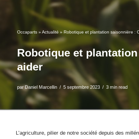
Occaparts
»
Actualité
»
Robotique et plantation saisonnière :
Robotique et plantation
aider
par
Daniel Marcellin
5 septembre 2023
3 min read
L’agriculture, pilier de notre société depuis des mill