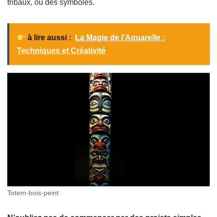
tribaux, ou des symboles.
à lire aussi :
La Magie de l'Aquarelle :
Techniques et Créativité
Totem-bois-peint