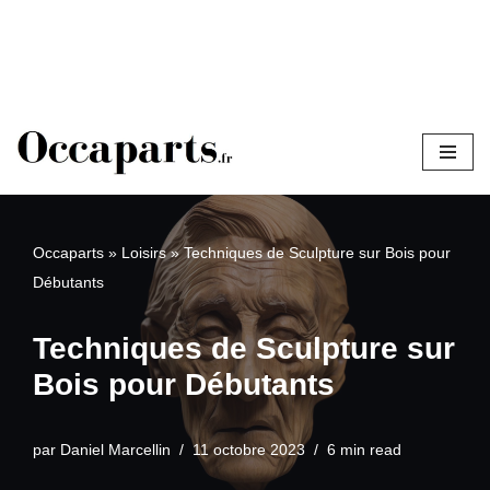
Aller
au
contenu
Occaparts
»
Loisirs
»
Techniques de Sculpture sur Bois pour
Débutants
Techniques de Sculpture sur
Bois pour Débutants
par
Daniel Marcellin
11 octobre 2023
6 min read