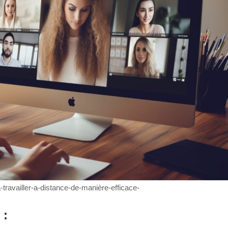
-travailler-a-distance-de-manière-efficace-
: