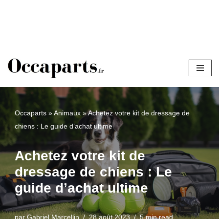
Aller
au
contenu
Occaparts
»
Animaux
»
Achetez votre kit de dressage de
chiens : Le guide d’achat ultime
Achetez votre kit de
dressage de chiens : Le
guide d’achat ultime
par
Gabriel Marcellin
28 août 2023
5 min read