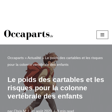
Aller
au
contenu
Occaparts
»
Actualité
»
Le poids des cartables et les risques
pour la colonne vertébrale des enfants
Le poids des cartables et les
risques pour la colonne
vertébrale des enfants
par
Chris M
31 août 2023
3 min read