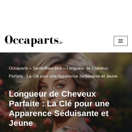
Aller
au
contenu
Occaparts
»
Santé/Bien-être
»
Longueur de Cheveux
Parfaite : La Clé pour une Apparence Séduisante et Jeune
Longueur de Cheveux
Parfaite : La Clé pour une
Apparence Séduisante et
Jeune