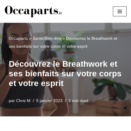
Aller
au
contenu
Occaparts
»
Santé/Bien-être
»
Découvrez le Breathwork et
ses bienfaits sur votre corps et votre esprit
Découvrez le Breathwork et
ses bienfaits sur votre corps
et votre esprit
par
Chris M
5 janvier 2023
2 min read