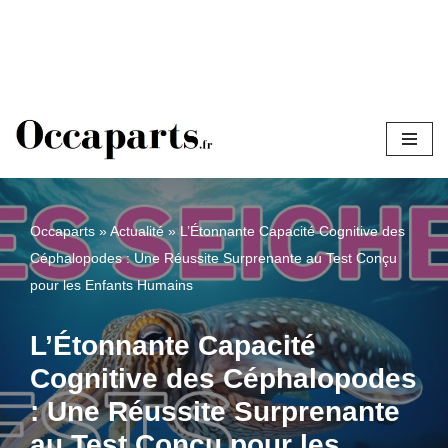
Aller
au
contenu
Occaparts
»
Actualité
»
L’Étonnante Capacité Cognitive des
Céphalopodes : Une Réussite Surprenante au Test Conçu
pour les Enfants Humains
L’Étonnante Capacité
Cognitive des Céphalopodes
: Une Réussite Surprenante
au Test Conçu pour les